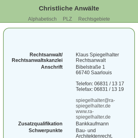
Christliche Anwälte
Alphabetisch
PLZ
Rechtsgebiete
Rechtsanwalt/
Klaus Spiegelhalter
Rechtsanwaltskanzlei
Rechtsanwalt
Anschrift
Bibelstraße 1
66740 Saarlouis
Telefon: 06831 / 13 17
Telefax: 06831 / 13 19
spiegelhalter@ra-
spiegelhalter.de
www.ra-
spiegelhalter.de
Zusatzqualifikation
Bankkaufmann
Schwerpunkte
Bau- und
Architektenrecht,