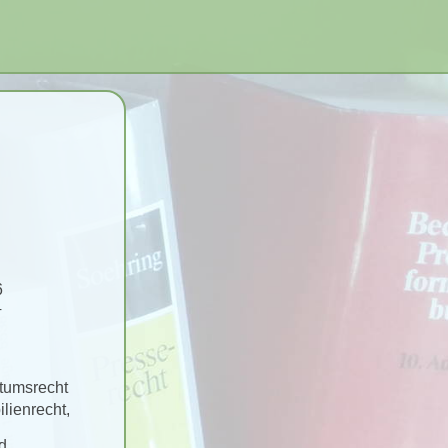
6
4
tumsrecht
ilienrecht,
d