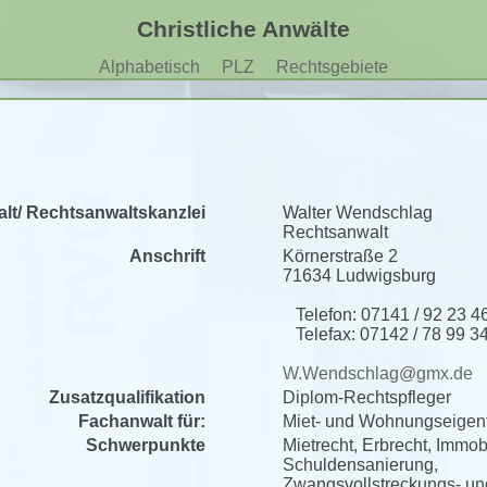
Christliche Anwälte
Alphabetisch
PLZ
Rechtsgebiete
lt/ Rechtsanwaltskanzlei
Walter Wendschlag
Rechtsanwalt
Anschrift
Körnerstraße 2
71634 Ludwigsburg
Telefon: 07141 / 92 23 4
Telefax: 07142 / 78 99 3
W.Wendschlag@gmx.de
Zusatzqualifikation
Diplom-Rechtspfleger
Fachanwalt für:
Miet- und Wohnungseigen
Schwerpunkte
Mietrecht, Erbrecht, Immob
Schuldensanierung,
Zwangsvollstreckungs- un